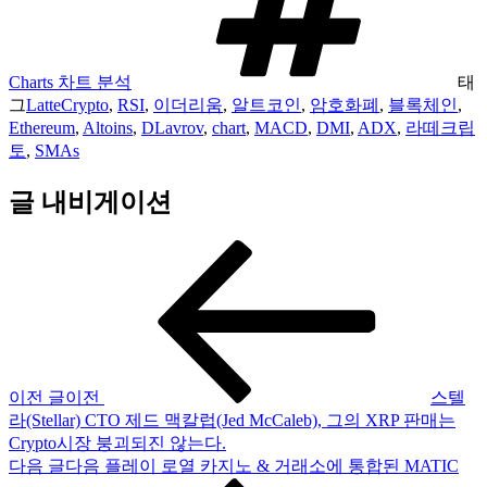
Charts 차트 분석
태
그
LatteCrypto
,
RSI
,
이더리움
,
알트코인
,
암호화폐
,
블록체인
,
Ethereum
,
Altoins
,
DLavrov
,
chart
,
MACD
,
DMI
,
ADX
,
라떼크립
토
,
SMAs
글 내비게이션
이전 글
이전
스텔
라(Stellar) CTO 제드 맥칼럽(Jed McCaleb), 그의 XRP 판매는
Crypto시장 붕괴되진 않는다.
다음 글
다음
플레이 로열 카지노 & 거래소에 통합된 MATIC