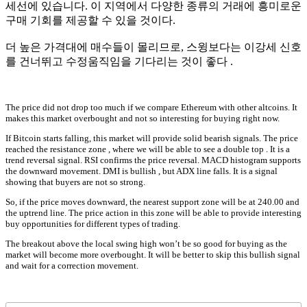
세선에 있습니다. 이 지역에서 다양한 종류의 거래에 흥미로운
구매 기회를 제공할 수 있을 것이다.
더 높은 가격대에 매수들이 몰리므로, 스윙보다는 이강세 신호
를 건너뛰고 수정움직임을 기다리는 것이 좋다 .
The price did not drop too much if we compare Ethereum with other altcoins. It
makes this market overbought and not so interesting for buying right now.
If Bitcoin starts falling, this market will provide solid bearish signals. The price
reached the resistance zone , where we will be able to see a double top . It is a
trend reversal signal. RSI confirms the price reversal. MACD histogram supports
the downward movement. DMI is bullish , but ADX line falls. It is a signal
showing that buyers are not so strong.
So, if the price moves downward, the nearest support zone will be at 240.00 and
the uptrend line. The price action in this zone will be able to provide interesting
buy opportunities for different types of trading.
The breakout above the local swing high won’t be so good for buying as the
market will become more overbought. It will be better to skip this bullish signal
and wait for a correction movement.