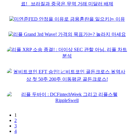
1
2
3
4