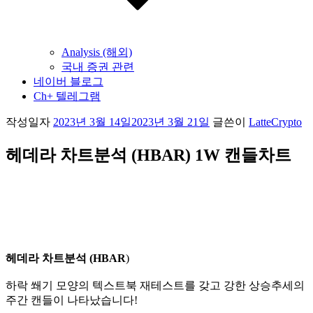
Analysis (해외)
국내 증권 관련
네이버 블로그
Ch+ 텔레그램
작성일자
2023년 3월 14일
2023년 3월 21일
글쓴이
LatteCrypto
헤데라 차트분석 (HBAR) 1W 캔들차트
헤데라 차트분석 (HBAR
)
하락 쐐기 모양의 텍스트북 재테스트를 갖고 강한 상승추세의
주간 캔들이 나타났습니다!