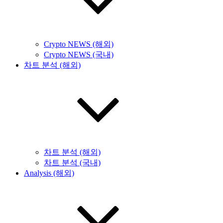
Crypto NEWS (해외)
Crypto NEWS (국내)
차트 분석 (해외)
차트 분석 (해외)
차트 분석 (국내)
Analysis (해외)