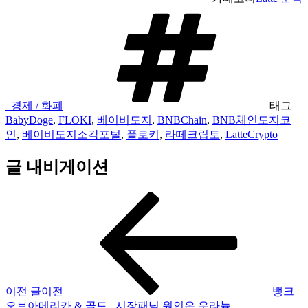
_경제 / 화폐
태그
BabyDoge
,
FLOKI
,
베이비도지
,
BNBChain
,
BNB체인도지코
인
,
베이비도지소각포털
,
플로키
,
라떼크립토
,
LatteCrypto
글 내비게이션
이전 글
이전
뱅크
오브아메리카 & 골드 _시장패닉 원인은 우라늄