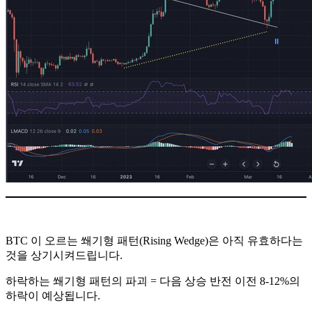
BTC 이 오르는 쐐기형 패턴(Rising Wedge)은 아직 유효하다는
것을 상기시켜드립니다.
하락하는 쐐기형 패턴의 파괴 = 다음 상승 반전 이전 8-12%의
하락이 예상됩니다.