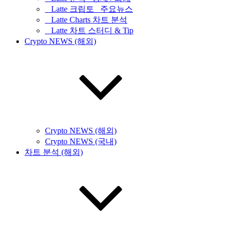
_ Latte 크립토 _주요뉴스
_ Latte Charts 차트 분석
_ Latte 차트 스터디 & Tip
Crypto NEWS (해외)
Crypto NEWS (해외)
Crypto NEWS (국내)
차트 분석 (해외)