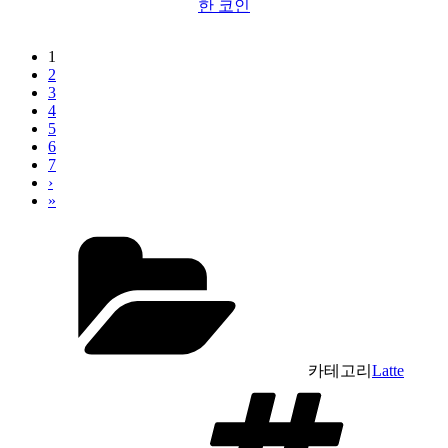
1
2
3
4
5
6
7
›
»
카테고리
Latte