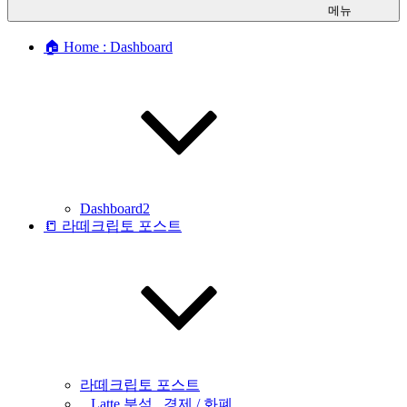
메뉴
🏠 Home : Dashboard
Dashboard2
📒 라떼크립토 포스트
라떼크립토 포스트
_ Latte 분석 _경제 / 화폐