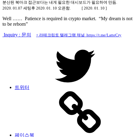
분산된 북마크 접근보다는 내게 필요한 대시보드가 필요하여 만듬.
2020. 01.07 세팅후 2020. 01. 10 오픈함. [ 2020. 01. 10 ]
Well …… Patience is required in crypto market. “My dream is not
to be reborn”
Inquiry : 문의
+ 라떼크립토 텔레그램 채널 https://t.me/LatteCry
트위터
페이스북