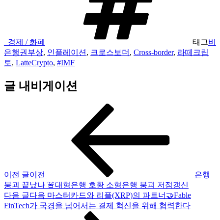
_경제 / 화폐
태그
비
은행권부상
,
인플레이션
,
크로스보더
,
Cross-border
,
라떼크립
토
,
LatteCrypto
,
#IMF
글 내비게이션
이전 글
이전
은행
붕괴 끝났나 🚨대형은행 호황 소형은행 붕괴 저점갱신
다음 글
다음
마스터카드와 리플(XRP)의 파트너🤝Fable
FinTech가 국경을 넘어서는 결제 혁신을 위해 협력한다