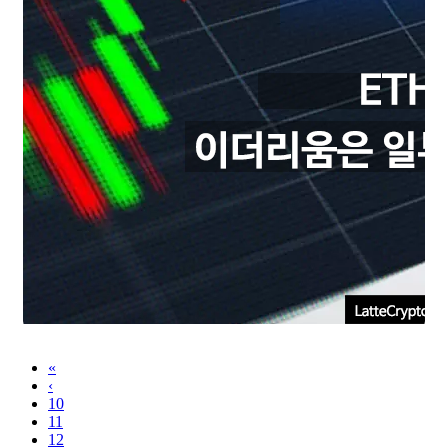
«
‹
10
11
12