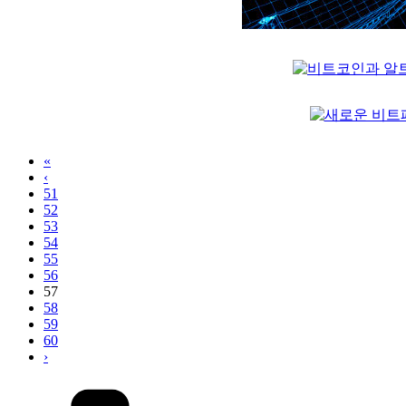
«
‹
51
52
53
54
55
56
57
58
59
60
›