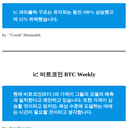
📈 파라볼릭 구조는 유지되는 동안 100% 상승했으
며 12% 하락했습니다.
by : “Coosh” Alemzadeh
📈 비트코인 BTC Weekly
현재 비트코인(BTC)의 가격이 그들의 모델의 예측
과 일치한다고 제안하고 있습니다. 또한 가격이 상
승할 것이라고 믿지만, 예상 수준에 도달하는 데에
는 시간이 필요할 것이라고 생각합니다.
by : dave the wave