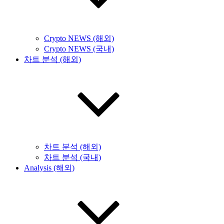
Crypto NEWS (해외)
Crypto NEWS (국내)
차트 분석 (해외)
차트 분석 (해외)
차트 분석 (국내)
Analysis (해외)