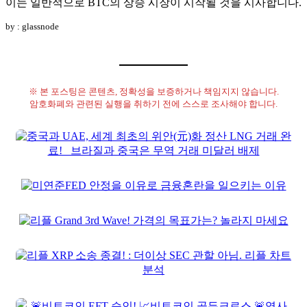
이는 일반적으로 BTC의 상승 시장이 시작될 것을 시사합니다.
by : glassnode
※ 본 포스팅은 콘텐츠, 정확성을 보증하거나 책임지지 않습니다.
암호화폐와 관련된 실행을 취하기 전에 스스로 조사해야 합니다.