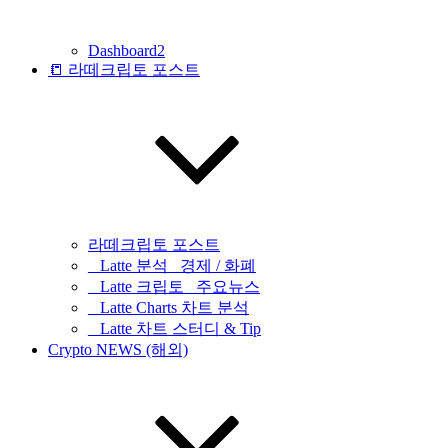
Dashboard2
📒 라떼크립토 포스트
라떼크립토 포스트
_ Latte 분석 _경제 / 화폐
_ Latte 크립토 _주요뉴스
_ Latte Charts 차트 분석
_ Latte 차트 스터디 & Tip
Crypto NEWS (해외)