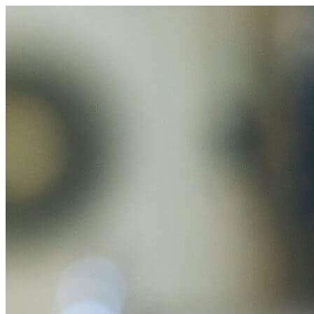
콘
텐
츠
로
바
로
가
기