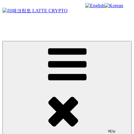
콘
텐
츠
라떼크립토 LATTE CRYPTO
로
바
암호화폐정보 No.1 l DigitalCorea 디지털코리아
로
가
기
메뉴