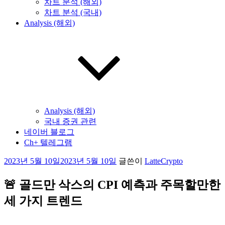
차트 분석 (해외)
차트 분석 (국내)
Analysis (해외)
Analysis (해외)
국내 증권 관련
네이버 블로그
Ch+ 텔레그램
작
2023년 5월 10일
2023년 5월 10일
글쓴이
LatteCrypto
성
일
🚨 골드만 삭스의 CPI 예측과 주목할만한
자
세 가지 트렌드