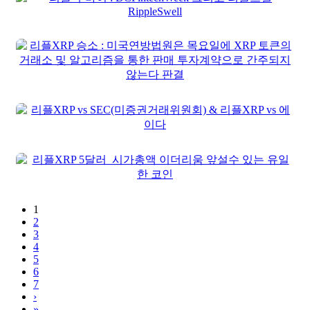
1
2
3
4
5
6
7
›
»