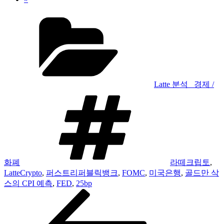
카
테
고
리
Latte 분석 _경제 /
태
그
화폐
라떼크립토
,
LatteCrypto
,
퍼스트리퍼블릭뱅크
,
FOMC
,
미국은행
,
골드만 삭
스의 CPI 예측
,
FED
,
25bp
이
글
전
내
글