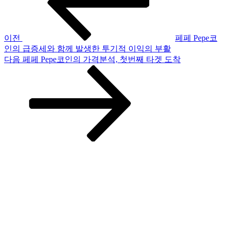
비
게
이
이전
페페 Pepe코
인의 급증세와 함께 발생한 투기적 이익의 부활
션
다
다음
페페 Pepe코인의 가격분석, 첫번째 타겟 도착
음
글