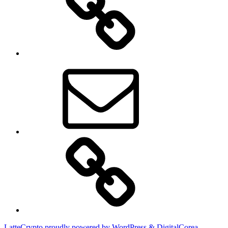
스
북
이
메
일
디
지
털
코
리
아
LatteCrypto proudly powered by WordPress & DigitalCorea.