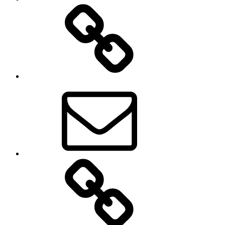
페
이
스
북
이
메
일
디
지
털
코
리
아