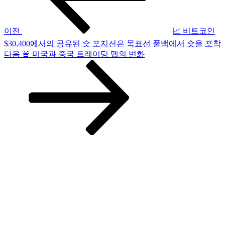
게
이
이전
📈 비트코인
$30,400에서의 공유된 숏 포지션은 목표선 풀백에서 숏을 포착
션
다
다음
🚨 미국과 중국 트레이딩 맵의 변화
음
글