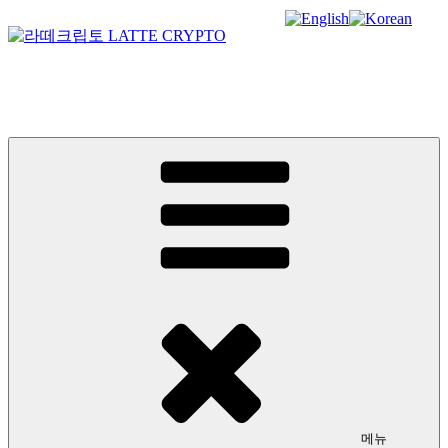
콘
텐
츠
라떼크립토 LATTE CRYPTO
로
바
암호화폐정보 No.1 l DigitalCorea 디지털코리아
로
가
기
메뉴