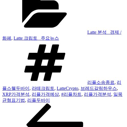
고
리
Latte 분석 _경제 /
화폐
,
Latte 크립토 _주요뉴스
태
그
리플소송종료
,
리
플스웰두바이
,
라떼크립토
,
LatteCrypto
,
브레드갈링하우스
,
XRP가격분석
,
리플가격예상
,
#리플차트
,
리플가격분석
,
일목
균형표기법
,
리플두바이
이
글
전
내
글
비