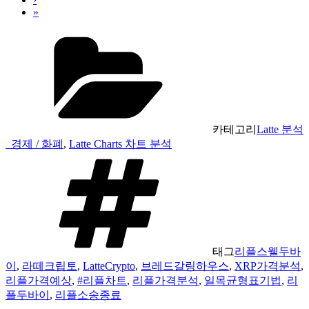
»
카테고리
Latte 분석
_경제 / 화폐
,
Latte Charts 차트 분석
태그
리플스웰두바
이
,
라떼크립토
,
LatteCrypto
,
브레드갈링하우스
,
XRP가격분석
,
리플가격예상
,
#리플차트
,
리플가격분석
,
일목균형표기법
,
리
플두바이
,
리플소송종료