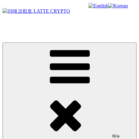
콘
텐
츠
라떼크립토 LATTE CRYPTO
로
바
암호화폐정보 No.1 l DigitalCorea 디지털코리아
로
가
기
메뉴