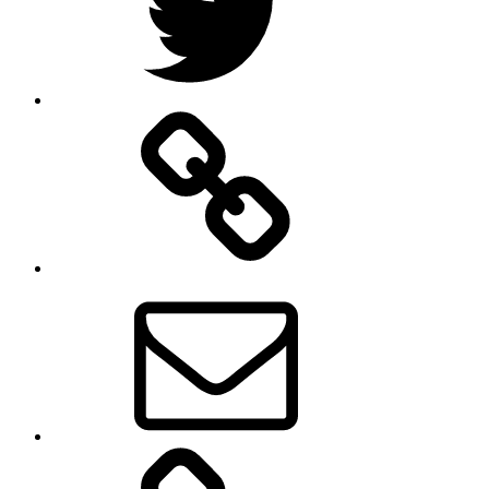
페
이
스
북
이
메
일
디
지