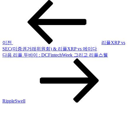
이
글
전
내
글
비
게
이
이전
리플XRP vs
SEC(미증권거래위원회) & 리플XRP vs 에이다
션
다
다음
리플 두바이 : DCFintechWeek 그리고 리플스웰
음
글
RippleSwell