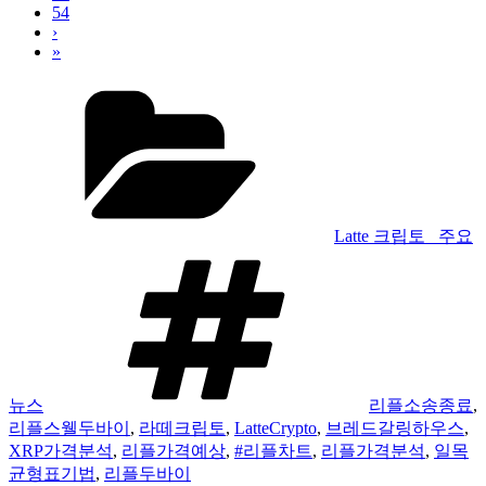
54
›
»
카
테
고
리
Latte 크립토 _주요
태
그
뉴스
리플소송종료
,
리플스웰두바이
,
라떼크립토
,
LatteCrypto
,
브레드갈링하우스
,
XRP가격분석
,
리플가격예상
,
#리플차트
,
리플가격분석
,
일목
균형표기법
,
리플두바이