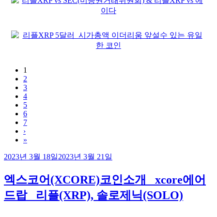
1
2
3
4
5
6
7
›
»
작
2023년 3월 18일
2023년 3월 21일
성
일
엑스코어(XCORE)코인소개 _xcore에어
자
드랍 _리플(XRP), 솔로제닉(SOLO)