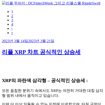
1
2
3
4
›
»
작
2023년 3월 14일
2023년 3월 21일
성
일
리플 XRP 차트 공식적인 상승세
자
XRP의 파란색 삼각형 – 공식적인 상승세
:
모든 음침한 분위기 속에서도 XRP는 여전히 거대한 대칭 삼각
형 범위 내에서 움직이고 있습니다.
이제 더 이상 되돌릴 수 없는 지점에 이르렀으며, 터질 구멍이