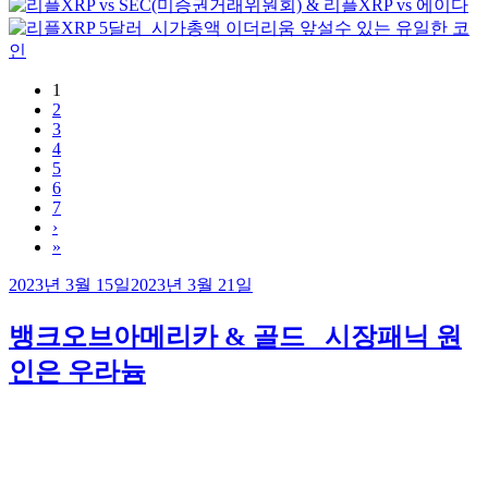
1
2
3
4
5
6
7
›
»
작
2023년 3월 15일
2023년 3월 21일
성
일
뱅크오브아메리카 & 골드 _시장패닉 원
자
인은 우라늄