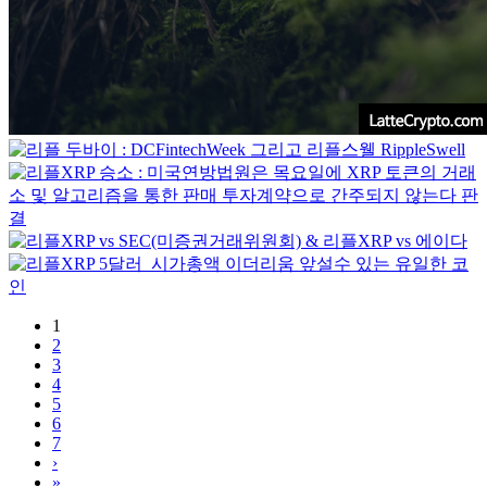
1
2
3
4
5
6
7
›
»