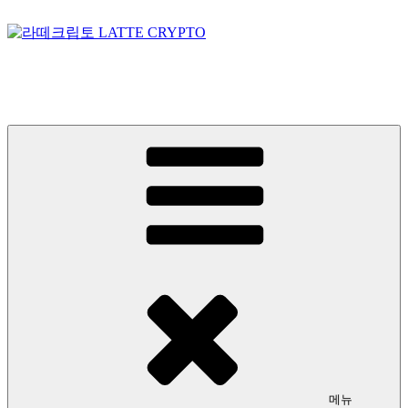
콘
텐
츠
라떼크립토 LATTE CRYPTO
로
바
암호화폐정보 No.1 l DigitalCorea 디지털코리아
로
가
기
메뉴