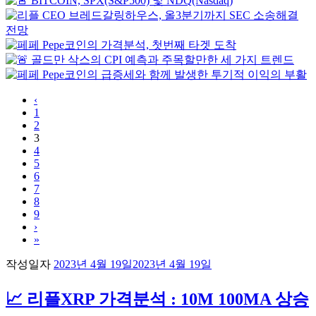
‹
1
2
3
4
5
6
7
8
9
›
»
작성일자
2023년 4월 19일
2023년 4월 19일
📈 리플XRP 가격분석 : 10M 100MA 상승