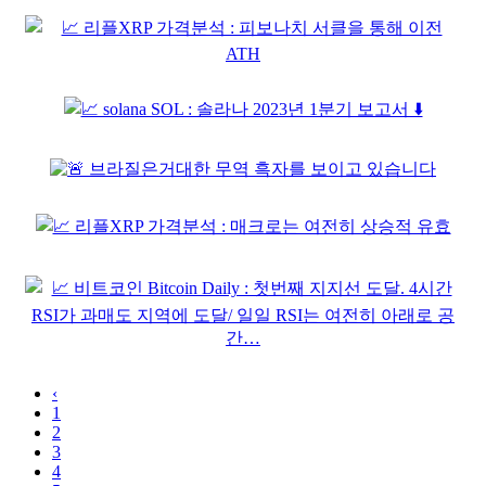
‹
1
2
3
4