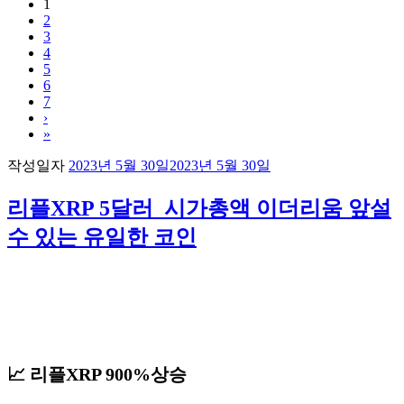
1
2
3
4
5
6
7
›
»
작성일자
2023년 5월 30일
2023년 5월 30일
리플XRP 5달러_시가총액 이더리움 앞설
수 있는 유일한 코인
📈 리플XRP 900%상승