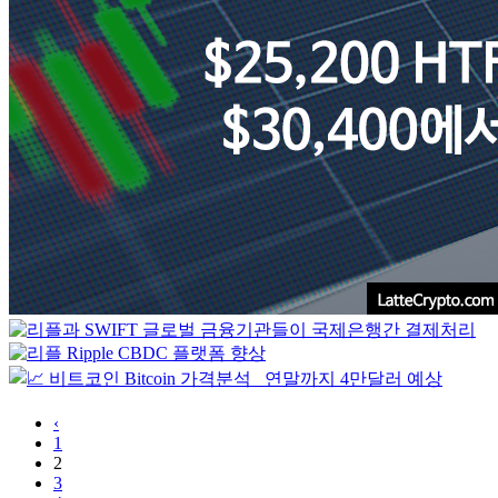
‹
1
2
3