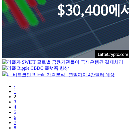
‹
1
2
3
4
5
6
7
8