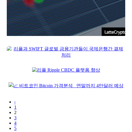
‹
1
2
3
4
5