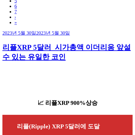
5
6
7
›
»
작
2023년 5월 30일
2023년 5월 30일
성
일
리플XRP 5달러_시가총액 이더리움 앞설
자
수 있는 유일한 코인
📈 리플XRP 900%상승
리플(Ripple) XRP
5달러에 도달