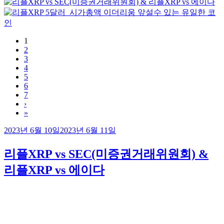
1
2
3
4
5
6
7
›
»
작
2023년 6월 10일
2023년 6월 11일
성
일
리플XRP vs SEC(미증권거래위원회) &
자
리플XRP vs 에이다