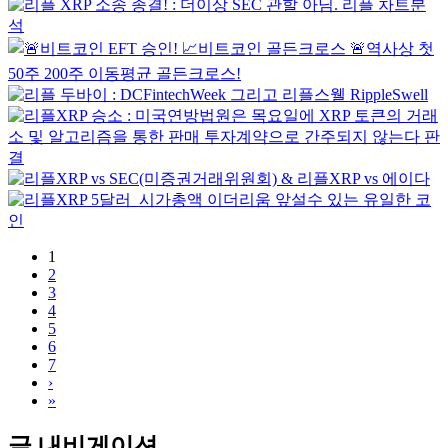
1
2
3
4
5
6
7
›
»
글 내비게이션